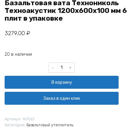
Базальтовая вата Технониколь
Техноакустик 1200х600х100 мм 6
плит в упаковке
3279,00
₽
20 в наличии
Количество
товара
Базальтовая
В корзину
вата
Технониколь
Техноакустик
Заказ в один клик
1200х600х100
мм
6
Артикул:
147067
плит
Категория:
Базальтовый утеплитель
в
упаковке