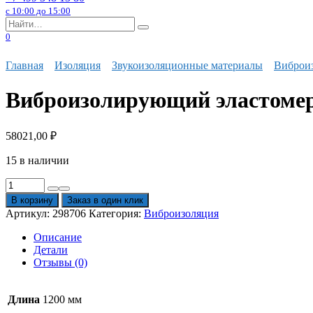
с 10:00 до 15:00
Search
for:
0
Главная
Изоляция
Звукоизоляционные материалы
Виброи
Виброизолирующий эластомер
58021,00
₽
15 в наличии
Количество
товара
В корзину
Заказ в один клик
Виброизолирующий
Артикул:
298706
Категория:
Виброизоляция
эластомер
Sylomer
Описание
SR
Детали
110
Отзывы (0)
коричневый
1200х1500х25
мм
Длина
1200 мм