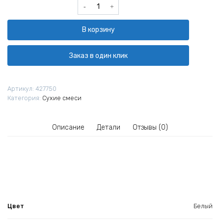
Количество
товара
Влагостойкая
В корзину
шпатлевка
Tikkurila
Euro
Заказ в один клик
Filler
10л
Артикул:
427750
Категория:
Сухие смеси
Описание
Детали
Отзывы (0)
Цвет
Белый