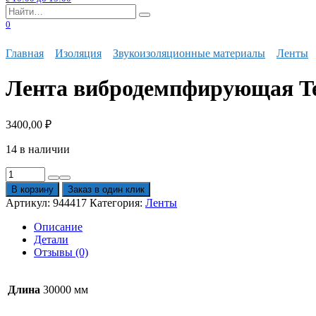
Search
for:
0
Главная
Изоляция
Звукоизоляционные материалы
Ленты
Лента вибродемпфирующая Te
3400,00
₽
14 в наличии
Количество
товара
В корзину
Заказ в один клик
Лента
Артикул:
944417
Категория:
Ленты
вибродемпфирующая
TechnoSonus
Описание
СтопЗвук
Детали
V-
Отзывы (0)
150
30000x150x4
мм
Длина
30000 мм