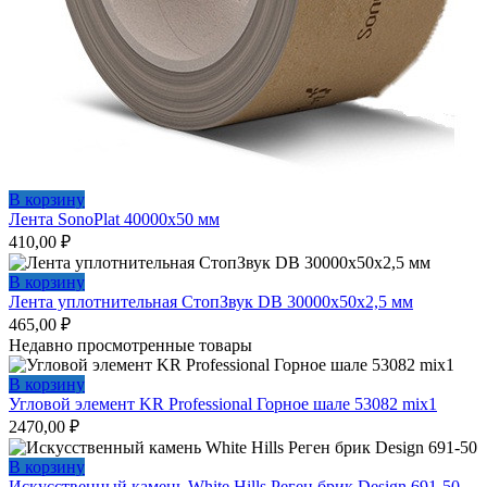
В корзину
Лента SonoPlat 40000х50 мм
410,00
₽
В корзину
Лента уплотнительная СтопЗвук DB 30000х50х2,5 мм
465,00
₽
Недавно просмотренные товары
В корзину
Угловой элемент KR Professional Горное шале 53082 mix1
2470,00
₽
В корзину
Искусственный камень White Hills Реген брик Design 691-50