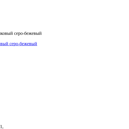
овый серо-бежевый
1,