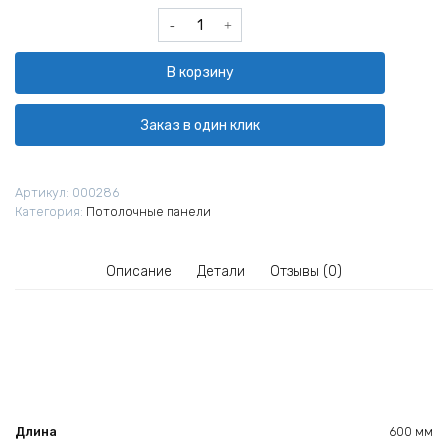
Количество
товара
Плита
В корзину
потолочная
Armstrong
Dune
Заказ в один клик
Supreme
Tegular
15
Артикул:
000286
600х600х15
Категория:
Потолочные панели
мм
Описание
Детали
Отзывы (0)
Длина
600 мм