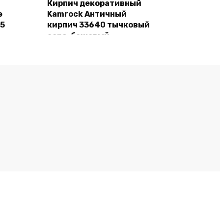
Кирпич декоративный
e
Kamrock Античный
В корзину
55
кирпич 33640 тычковый
серо-бежевый
1480,00
₽