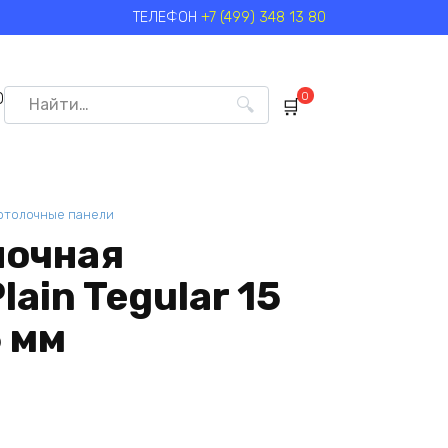
ТЕЛЕФОН
+7 (499) 348 13 80
Search
0
0
for:
отолочные панели
лочная
ain Tegular 15
 мм