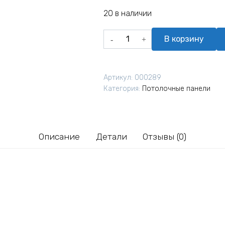
20 в наличии
Количество
В корзину
товара
Плита
потолочная
Артикул:
000289
Armstrong
Категория:
Потолочные панели
Plain
Tegular
15
600х600х15
Описание
Детали
Отзывы (0)
мм