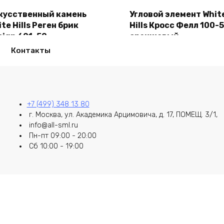
кусственный камень
Угловой элемент Whit
В корзину
В корзину
te Hills Реген брик
Hills Кросс Фелл 100-
sign 691-50
оранжевый
50,00
₽
2150,00
₽
Контакты
+7 (499) 348 13 80
г. Москва, ул. Академика Арцимовича, д. 17, ПОМЕЩ. 3/1,
info@all-sml.ru
Пн-пт 09:00 - 20:00
Сб 10:00 - 19:00