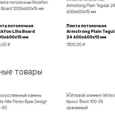
ита потолочная
Плита потолочная
В корзину
В корзину
kfon Lilia Board
Armstrong Plain Tegul
00х600х15 мм
24 600х600х15 мм
0,00
₽
1300,00
₽
ные товары