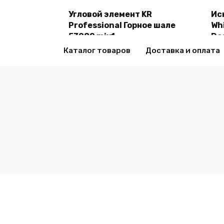
Угловой элемент KR
Ис
В корзину
Professional Горное шале
Whi
53082 mix1
De
2470,00
₽
24
Каталог товаров
Доставка и оплата
© 2026 all-sml.ru Все права защищены.