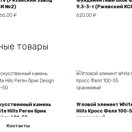
АтV (Рязанский завод
Фундаментный блок 
В корзину
И №2)
9.3-3-т (Ржевский КС
566,00
₽
620,00
₽
ные товары
кусственный камень
Угловой элемент Whit
В корзину
В корзину
te Hills Реген брик
Hills Кросс Фелл 100-
sign 691-50
оранжевый
50,00
₽
2150,00
₽
Контакты