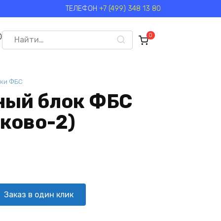
ТЕЛЕФОН
+7 (499) 348 13 80
Search
0
0
for:
ки ФБС
ный блок ФБС
чково-2)
Заказ в один клик