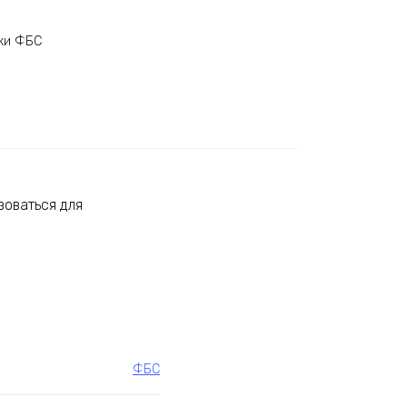
ки ФБС
зоваться для
ФБС