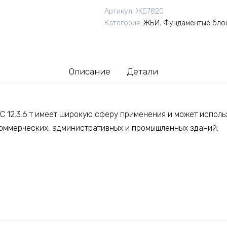
блок
Артикул:
ЖБ7820
ФБС
Категория:
ЖБИ
,
Фундаментые бло
12.3.6
т
(Тучково-2)
Описание
Детали
 12.3.6 т имеет широкую сферу применения и может исполь
коммерческих, административных и промышленных зданий.