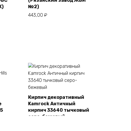
ФБС
(Рязанский завод ЖБИ
К)
№2)
443,00
₽
Кирпич декоративный
e
Kamrock Античный
В корзину
55
кирпич 33640 тычковый
серо-бежевый
1480,00
₽