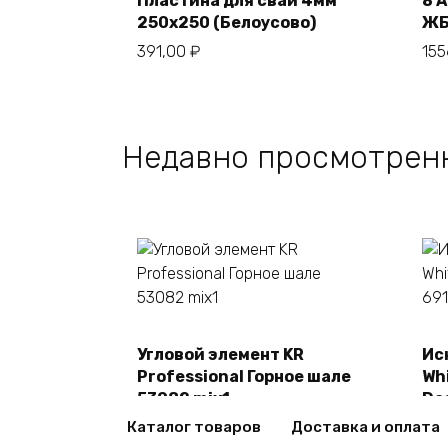
Пластина для свай 4мм
8 
250х250 (Белоусово)
ЖБ
В корзину
391,00
₽
15
Недавно просмотрен
Угловой элемент KR
Ис
В корзину
Professional Горное шале
Whi
53082 mix1
De
2470,00
₽
24
Каталог товаров
Доставка и оплата