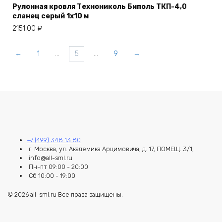
Рулонная кровля Технониколь Биполь ТКП-4,0
сланец серый 1х10 м
2151,00
₽
←
1
…
5
…
9
→
+7 (499) 348 13 80
г. Москва, ул. Академика Арцимовича, д. 17, ПОМЕЩ. 3/1,
info@all-sml.ru
Пн-пт 09:00 - 20:00
Сб 10:00 - 19:00
© 2026 all-sml.ru Все права защищены.