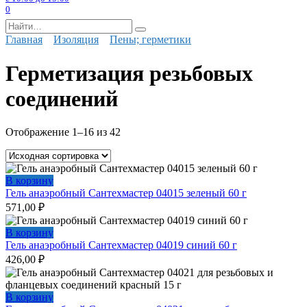
0
Search
for:
Главная
Изоляция
Пены; герметики
Герметизация резьбовых
соединений
Отображение 1–16 из 42
В корзину
Гель анаэробный Сантехмастер 04015 зеленый 60 г
571,00
₽
В корзину
Гель анаэробный Сантехмастер 04019 синий 60 г
426,00
₽
В корзину