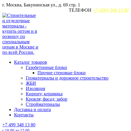
Перейти
г. Москва, Бакунинская ул., д. 69 стр. 1
к
ТЕЛЕФОН
+7 (499) 348 13 80
содержанию
Каталог товаров
Газобетонные блоки
Прочие стеновые блоки
Геоматериалы и дорожное строительство
ЖБИ
Изоляция
Кирпич; керамика
Кровля; фасад; забор
Стройматериалы
Доставка и оплата
Контакты
+7 499 348 13 80
с 10:00 до 15:00