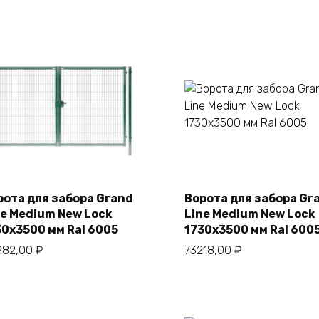
В корзину
рота для забора Grand
Ворота для забора Gr
ne Medium New Lock
Line Medium New Lock
В корзину
30х3500 мм Ral 6005
1730х3500 мм Ral 600
382,00
₽
73218,00
₽