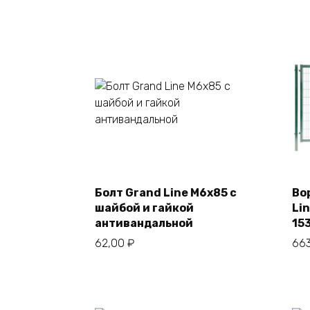
В корзину
Болт Grand Line М6х85 с
Во
шайбой и гайкой
Li
антивандальной
15
62,00
₽
66