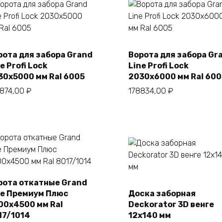
рота для забора Grand
Ворота для забора Gr
В корзину
В корзину
e Profi Lock
Line Profi Lock
30х5000 мм Ral 6005
2030х6000 мм Ral 600
0874,00
₽
178834,00
₽
рота откатные Grand
ne Премиум Плюс
Доска заборная
В корзину
В корзину
00х4500 мм Ral
Deckorator 3D венге
17/1014
12х140 мм