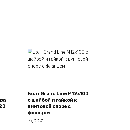
В корзину
Болт Grand Line М12х100
ора
с шайбой и гайкой к
х20
винтовой опоре с
фланцем
77,00
₽