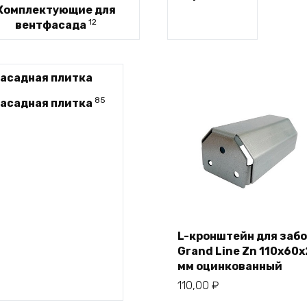
Комплектующие для
12
вентфасада
85
асадная плитка
L-кронштейн для заб
Grand Line Zn 110х60
В корзину
мм оцинкованный
110,00
₽