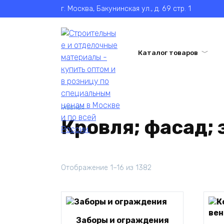
Перейти
г. Москва, Бакунинская ул., д. 69 стр. 1
к
содержанию
Каталог товаров
Главная
Кровля; фасад; 
Отображение 1–16 из 1382
Заборы и ограждения