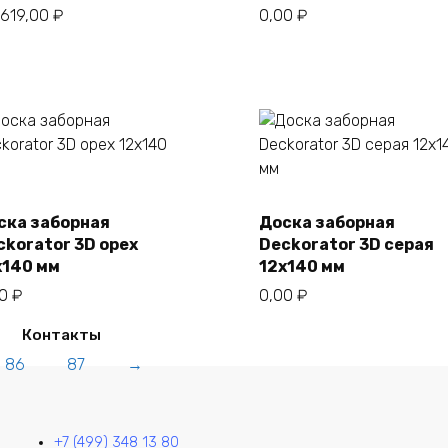
6619,00
₽
0,00
₽
ска заборная
Доска заборная
В корзину
В корзину
ckorator 3D орех
Deckorator 3D серая
х140 мм
12х140 мм
00
₽
0,00
₽
Контакты
86
87
→
+7 (499) 348 13 80