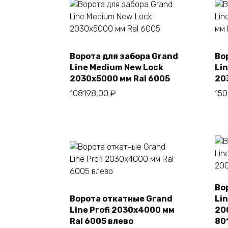
Ворота для забора Grand
Во
В корзину
Line Medium New Lock
Lin
2030х5000 мм Ral 6005
20
108198,00
₽
15
Во
Ворота откатные Grand
Li
В корзину
Line Profi 2030х4000 мм
20
Ral 6005 влево
80