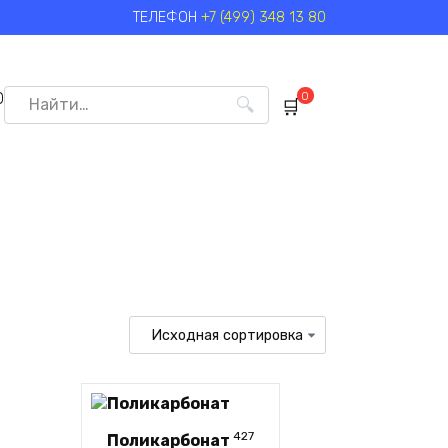
ТЕЛЕФОН
+7 (499) 348 13 80
Search
0
0
for:
427
Поликарбонат