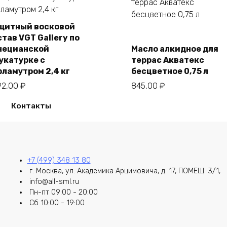
щитный восковой
став VGT Gallery по
В корзину
нецианской
Масло алкидное для
В корзину
укатурке с
террас Акватекс
рламутром 2,4 кг
бесцветное 0,75 л
92,00
₽
845,00
₽
Контакты
+7 (499) 348 13 80
г. Москва, ул. Академика Арцимовича, д. 17, ПОМЕЩ. 3/1,
info@all-sml.ru
Пн-пт 09:00 - 20:00
Сб 10:00 - 19:00