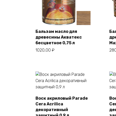
Бальзам масло для
Ба
древесины Акватекс
др
В корзину
бесцветное 0,75 л
Ма
1020,00
₽
28
Воск акриловый Parade
Во
Cera Acrilica
Cer
В корзину
декоративный
де
защитный 0,9 л
за