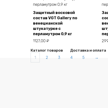
Защитный восковой
За
состав VGT Gallery по
со
В корзину
венецианской
ве
штукатурке с
шт
перламутром 0,9 кг
пе
1127,00
₽
29
Каталог товаров
Доставка и оплата
1
2
3
4
5
→