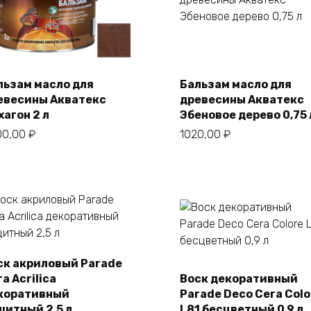
В корзину
льзам масло для
Бальзам масло для
евесины Акватекс
древесины Акватекс
В корзину
хагон 2 л
Эбеновое дерево 0,75 
00,00
₽
1020,00
₽
ск акриловый Parade
a Acrilica
Воск декоративный
В корзину
В корзину
коративный
Parade Deco Cera Colo
щитный 2,5 л
L81 бесцветный 0,9 л