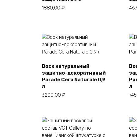
1880,00
₽
46
Воск натуральный
Во
защитно-декоративный
за
В корзину
Parade Cera Naturale 0,9
Par
л
л
3200,00
₽
74