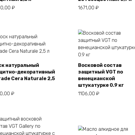
70,00
₽
1671,00
₽
ск натуральный
Восковой состав
щитно-декоративный
защитный VGT по
В корзину
В корзину
ade Cera Naturale 2,5
венецианской
штукатурке 0.9 кг
50,00
₽
1106,00
₽