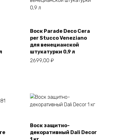
Воск Parade Deco Cera
В корзину
per Stucco Veneziano
для венецианской
л
штукатурки 0,9 л
2699,00
₽
Воск защитно-
В корзину
re
декоративный Dali Decor
1 кг