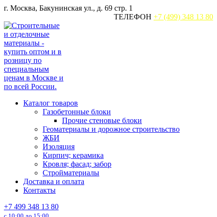
Перейти
г. Москва, Бакунинская ул., д. 69 стр. 1
к
ТЕЛЕФОН
+7 (499) 348 13 80
содержанию
Каталог товаров
Газобетонные блоки
Прочие стеновые блоки
Геоматериалы и дорожное строительство
ЖБИ
Изоляция
Кирпич; керамика
Кровля; фасад; забор
Стройматериалы
Доставка и оплата
Контакты
+7 499 348 13 80
с 10:00 до 15:00