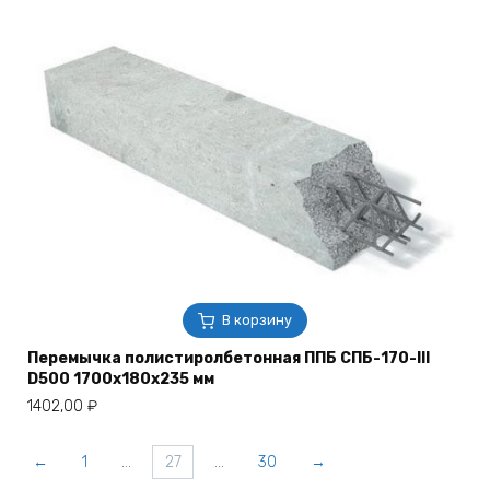
В корзину
Перемычка полистиролбетонная ППБ СПБ-170-III
D500 1700х180х235 мм
1402,00
₽
←
1
…
27
…
30
→