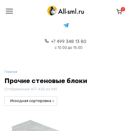
Перейти
к
0
содержанию
+7 499 348 13 80
с 10:00 до 15:00
Главная
Прочие стеновые блоки
Отображение 417–432 из 469