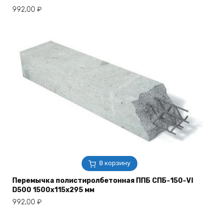
992,00
₽
В корзину
Перемычка полистиролбетонная ППБ СПБ-150-VI
D500 1500х115х295 мм
992,00
₽