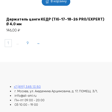
В корзину
Держатель цанги КЕДР (TIG-17–18–26 PRO/EXPERT)
Ø 4,0 мм
146,00
₽
1
…
9
→
+7 (499) 348 13 80
г. Москва, ул. Академика Арцимовича, д. 17, ПОМЕЩ. 3/1,
info@all-sml.ru
Пн-пт 09:00 - 20:00
Сб 10:00 - 19:00