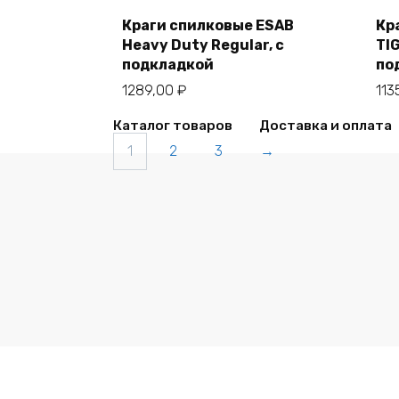
Краги спилковые ESAB
Кр
В корзину
Heavy Duty Regular, с
TIG
подкладкой
по
1289,00
₽
113
Каталог товаров
Доставка и оплата
1
2
3
→