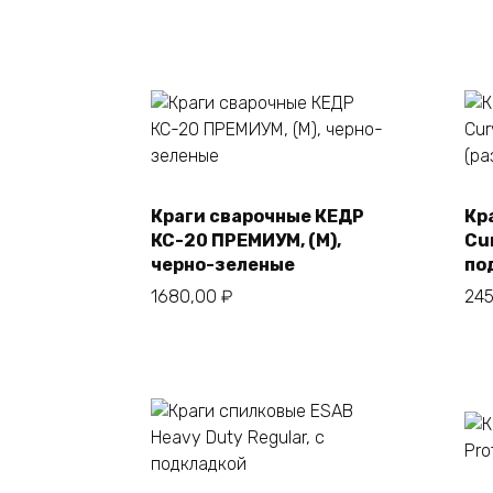
Краги сварочные КЕДР
Кр
В корзину
КС-20 ПРЕМИУМ, (M),
Cur
черно-зеленые
по
1680,00
₽
24