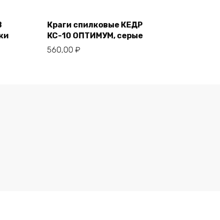
В корзину
B
Краги спилковые КЕДР
ки
КС-10 ОПТИМУМ, серые
560,00
₽