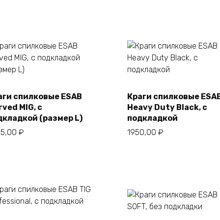
аги спилковые ESAB
Краги спилковые ESA
В корзину
В корзину
ved MIG, с
Heavy Duty Black, с
дкладкой (размер L)
подкладкой
55,00
₽
1950,00
₽