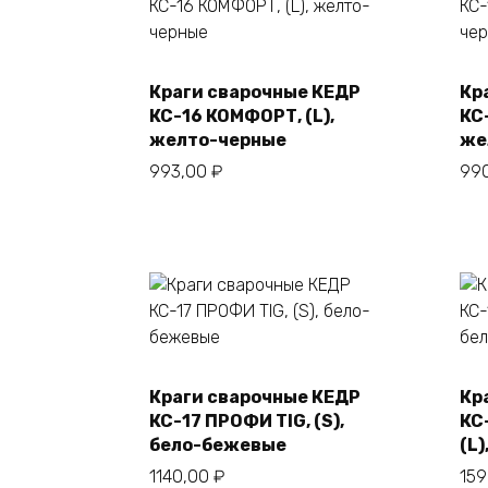
Краги сварочные КЕДР
Кр
В корзину
КС-16 КОМФОРТ, (L),
КС
желто-черные
же
993,00
₽
99
Краги сварочные КЕДР
Кр
В корзину
КС-17 ПРОФИ TIG, (S),
КС
бело-бежевые
(L
1140,00
₽
15