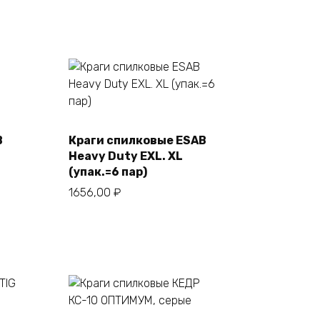
B
Краги спилковые ESAB
В корзину
Heavy Duty EXL. XL
(упак.=6 пар)
1656,00
₽