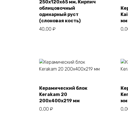
250х120х65 мм, Кирпич
облицовочный
Ке
одинарный руст
Ka
(слоновая кость)
мм
40,00
₽
0,
Керамический блок
Ке
В корзину
Kerakam 20
Ke
200х400х219 мм
мм
0,00
₽
0,