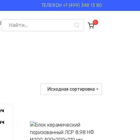
ТЕЛЕФОН
+7 (499) 348 13 80
Search
0
0
for:
ич