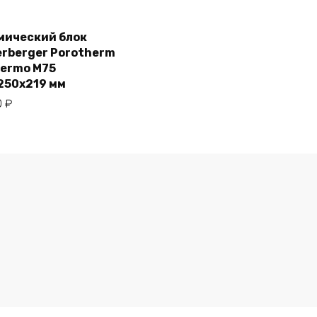
В корзину
мический блок
erberger Porotherm
hermo M75
250х219 мм
0
₽