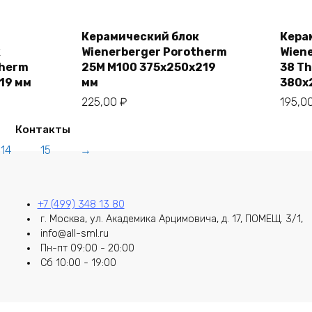
В корзину
Керамический блок
Кера
к
Wienerberger Porotherm
Wien
therm
25M M100 375х250х219
38 T
19 мм
мм
380х
225,00
₽
195,0
Контакты
14
15
→
+7 (499) 348 13 80
г. Москва, ул. Академика Арцимовича, д. 17, ПОМЕЩ. 3/1,
info@all-sml.ru
Пн-пт 09:00 - 20:00
Сб 10:00 - 19:00