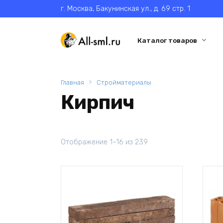
Перейти
г. Москва, Бакунинская ул., д. 69 стр. 1
к
содержанию
Каталог товаров
Главная
Стройматериалы
Кирпич
Отображение 1–16 из 239