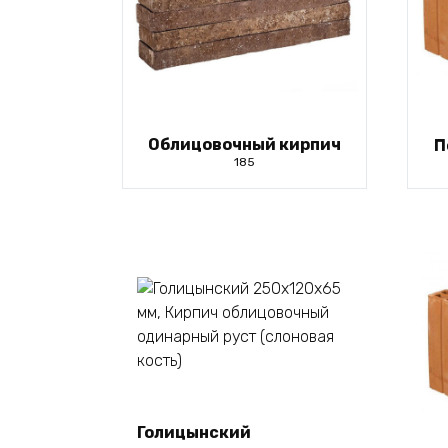
Облицовочный кирпич
П
185
Голицынский
В корзину