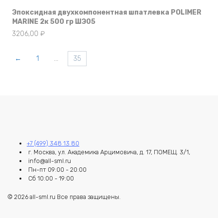
Эпоксидная двухкомпонентная шпатлевка POLIMER
MARINE 2к 500 гр ШЭ05
3206,00
₽
←
1
…
35
+7 (499) 348 13 80
г. Москва, ул. Академика Арцимовича, д. 17, ПОМЕЩ. 3/1,
info@all-sml.ru
Пн-пт 09:00 - 20:00
Сб 10:00 - 19:00
© 2026 all-sml.ru Все права защищены.