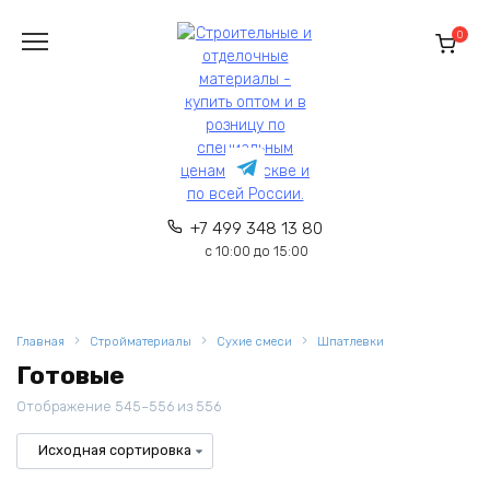
Перейти
к
0
содержанию
+7 499 348 13 80
с 10:00 до 15:00
Главная
Стройматериалы
Сухие смеси
Шпатлевки
Готовые
Отображение 545–556 из 556