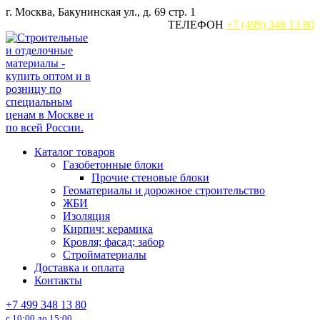
Перейти
г. Москва, Бакунинская ул., д. 69 стр. 1
к
ТЕЛЕФОН
+7 (499) 348 13 80
содержанию
Каталог товаров
Газобетонные блоки
Прочие стеновые блоки
Геоматериалы и дорожное строительство
ЖБИ
Изоляция
Кирпич; керамика
Кровля; фасад; забор
Стройматериалы
Доставка и оплата
Контакты
+7 499 348 13 80
с 10:00 до 15:00