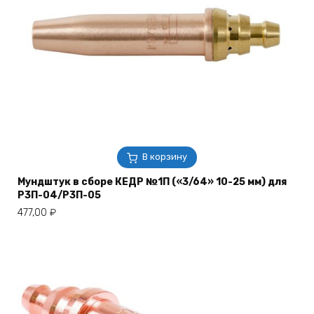
В корзину
Мундштук в сборе КЕДР №1П («3/64» 10-25 мм) для
Р3П-04/Р3П-05
477,00
₽