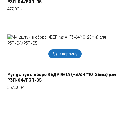
Р3П-04/Р3П-05
477,00
₽
В корзину
Мундштук в сборе КЕДР №1А («3/64″10-25мм) для
Р3П-04/Р3П-05
557,00
₽