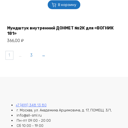
В корзину
Мундштук внутренний ДОНМЕТ №2К для «ВОГНИК
181»
366,00
₽
1
…
3
→
+7 (499) 348 13 80
г. Москва, ул. Академика Арцимовича, д. 17, ПОМЕЩ. 3/1,
info@all-sml.ru
Пн-пт 09:00 - 20:00
Сб 10:00 - 19:00