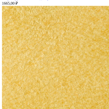
1665,00
₽