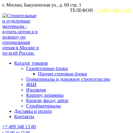
Перейти
г. Москва, Бакунинская ул., д. 69 стр. 1
к
ТЕЛЕФОН
+7 (499) 348 13 80
содержанию
Каталог товаров
Газобетонные блоки
Прочие стеновые блоки
Геоматериалы и дорожное строительство
ЖБИ
Изоляция
Кирпич; керамика
Кровля; фасад; забор
Стройматериалы
Доставка и оплата
Контакты
+7 499 348 13 80
с 10:00 до 15:00