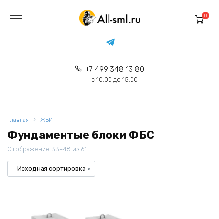
Перейти
к
0
содержанию
+7 499 348 13 80
с 10:00 до 15:00
Главная
ЖБИ
Фундаментые блоки ФБС
Отображение 33–48 из 61