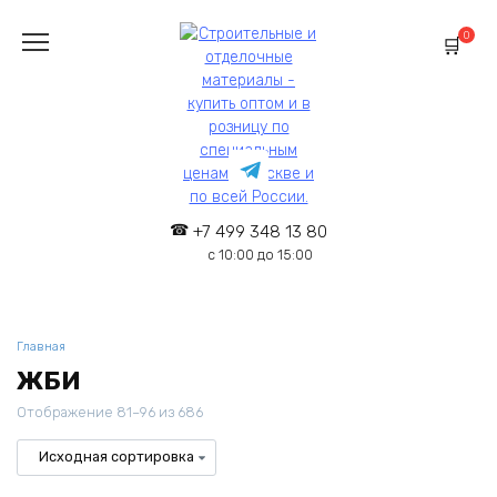
Перейти
к
0
содержанию
+7 499 348 13 80
с 10:00 до 15:00
Главная
ЖБИ
Отображение 81–96 из 686