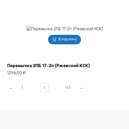
В корзину
Перемычка 2ПБ 17-2п (Ржевский КСК)
1296,00
₽
←
1
…
6
…
43
→