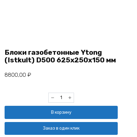
Блоки газобетонные Ytong
(Istkult) D500 625х250х150 мм
8800,00
₽
Количество
товара
Блоки
В корзину
газобетонные
Ytong
(Istkult)
Заказ в один клик
D500