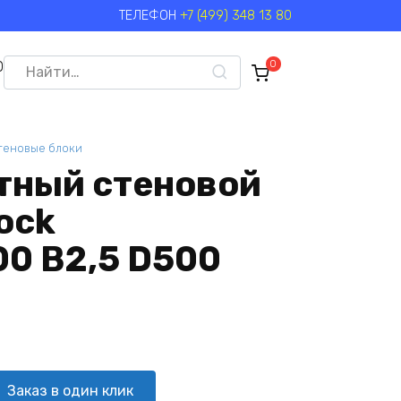
ТЕЛЕФОН
+7 (499) 348 13 80
Search
0
0
for:
теновые блоки
тный стеновой
ock
0 B2,5 D500
Заказ в один клик