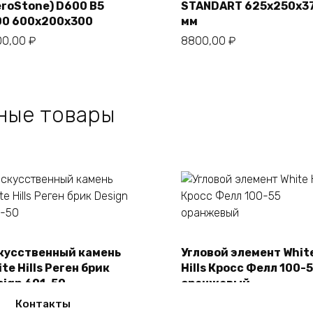
В корзину
eroStone) D600 B5
STANDART 625х250х3
00 600х200х300
мм
00,00
₽
8800,00
₽
ные товары
кусственный камень
Угловой элемент Whit
В корзину
В корзину
te Hills Реген брик
Hills Кросс Фелл 100-
sign 691-50
оранжевый
50,00
₽
2150,00
₽
Контакты