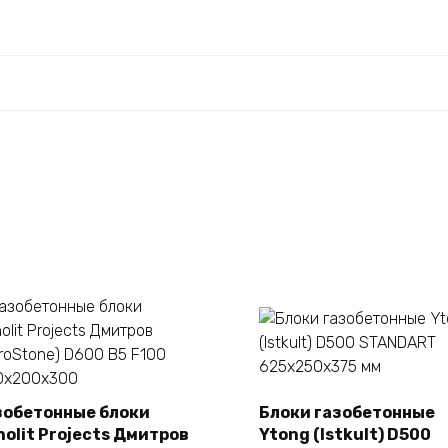
зобетонные блоки
Блоки газобетонные
nolit Projects Дмитров
Ytong (Istkult) D500
В корзину