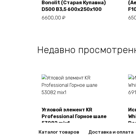
В корзину
Bonolit (Старая Купавна)
(A
D500 В3,5 600х250х100
F1
6600,00
₽
65
Недавно просмотрен
Угловой элемент KR
Ис
В корзину
Professional Горное шале
Whi
53082 mix1
De
2470,00
₽
24
Каталог товаров
Доставка и оплата