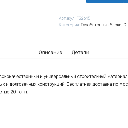
товара
Газосиликатный
стеновой
Артикул:
ГБ2615
блок
Категория:
Газобетонные блоки
,
Ст
EuroBlock
600х300х300
B2,5
D500
Описание
Детали
сококачественный и универсальный строительный материал
ых и долговечных конструкций. Бесплатная доставка по Мос
тью 20 тонн.