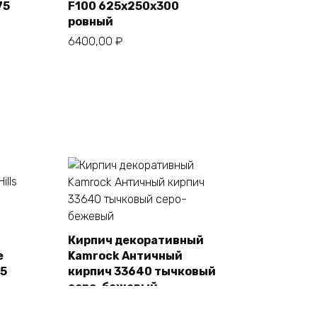
75
F100 625х250х300
ровный
6400,00
₽
Кирпич декоративный
e
Kamrock Античный
В корзину
55
кирпич 33640 тычковый
серо-бежевый
1480,00
₽