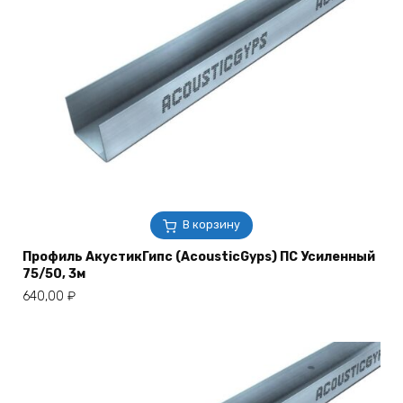
В корзину
Профиль АкустикГипс (AcousticGyps) ПC Усиленный
75/50, 3м
640,00
₽