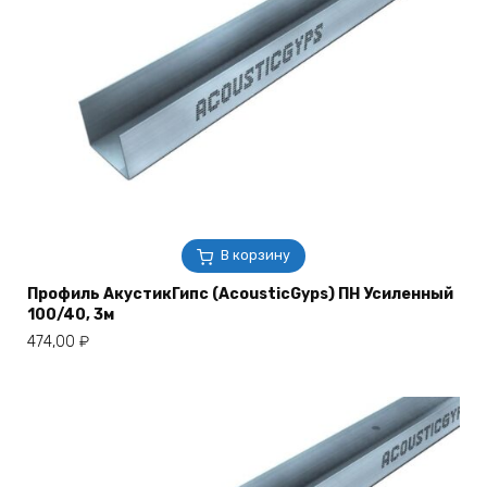
В корзину
Профиль АкустикГипс (AcousticGyps) ПН Усиленный
100/40, 3м
474,00
₽