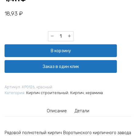
18,93
₽
Количество
товара
Кирпич
В корзину
строительный
полнотелый
полуторный
Заказ в один клик
Воротынск
М150
1,4НФ
Артикул:
КР0126, красный
Категория:
Кирпич строительный
,
Кирпич; керамика
Описание
Детали
Рядовой полнотелый кирпич Воротынского кирпичного завода