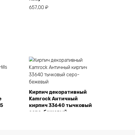
657,00
₽
Кирпич декоративный
e
Kamrock Античный
В корзину
55
кирпич 33640 тычковый
серо-бежевый
1480,00
₽