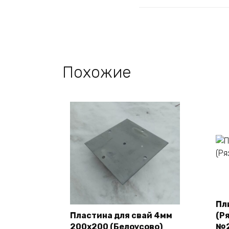
Похожие
Пл
Пластина для свай 4мм
(Р
200х200 (Белоусово)
№2