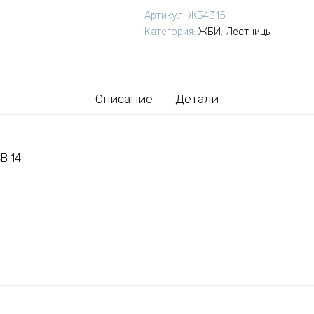
ступени
Артикул:
ЖБ4315
ЛСВ
Категория:
ЖБИ
,
Лестницы
14
(Рязанский
завод
ЖБИ
Описание
Детали
№2)
В 14