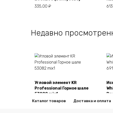
В корзину
335,00
₽
61
Недавно просмотрен
Угловой элемент KR
Ис
В корзину
Professional Горное шале
Whi
53082 mix1
De
2470,00
₽
24
Каталог товаров
Доставка и оплата