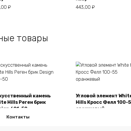
3,00
₽
443,00
₽
ные товары
кусственный камень
Угловой элемент Whit
В корзину
В корзину
te Hills Реген брик
Hills Кросс Фелл 100-
sign 691-50
оранжевый
50,00
₽
2150,00
₽
Контакты