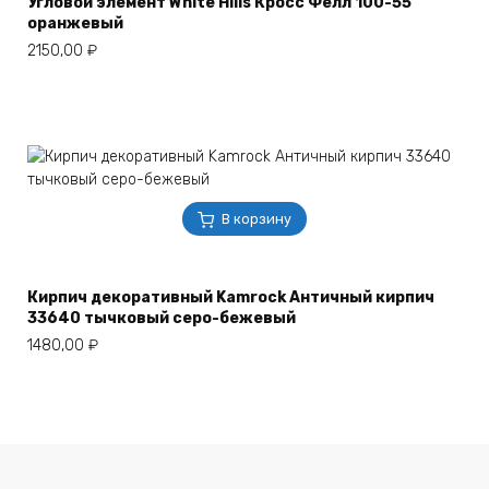
Угловой элемент White Hills Кросс Фелл 100-55
оранжевый
2150,00
₽
В корзину
Кирпич декоративный Kamrock Античный кирпич
33640 тычковый серо-бежевый
1480,00
₽