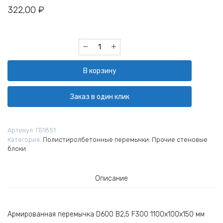
322,00
₽
Количество
товара
Перемычка
В корзину
полистиролбетонная
ПБ
D600
Заказ в один клик
1100х100х150
мм
Артикул:
ГБ1851
Категория:
Полистиролбетонные перемычки
,
Прочие стеновые
блоки
Описание
Армированная перемычка D600 B2,5 F300 1100х100х150 мм