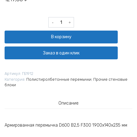
Количество
товара
Перемычка
В корзину
полистиролбетонная
ППБ
СПБ-190-
Заказ в один клик
IV
D600
1900х140х235
Артикул:
ГБ1912
мм
Категория:
Полистиролбетонные перемычки
,
Прочие стеновые
блоки
Описание
Армированная перемычка D600 B2,5 F300 1900х140х235 мм