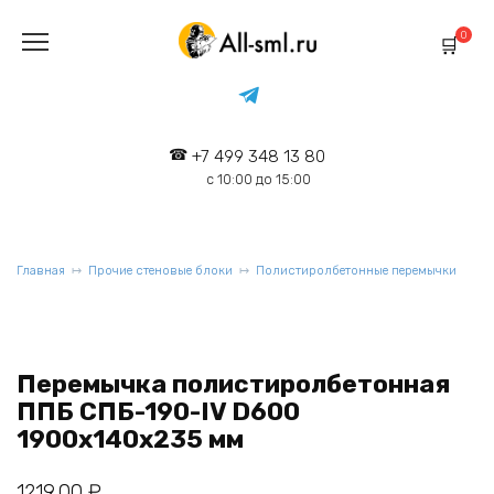
Перейти
к
0
содержанию
+7 499 348 13 80
с 10:00 до 15:00
Главная
Прочие стеновые блоки
Полистиролбетонные перемычки
Перемычка полистиролбетонная
ППБ СПБ-190-IV D600
1900х140х235 мм
1219,00
₽