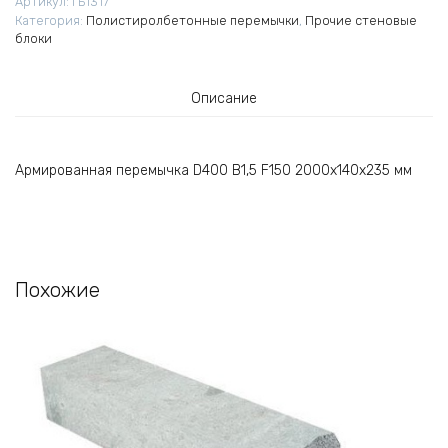
Артикул:
ГБ1317
мм
Категория:
Полистиролбетонные перемычки
,
Прочие стеновые
блоки
Описание
Армированная перемычка D400 B1,5 F150 2000х140х235 мм
Похожие