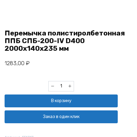
Перемычка полистиролбетонная
ППБ СПБ-200-IV D400
2000х140х235 мм
1283,00
₽
Количество
товара
Перемычка
В корзину
полистиролбетонная
ППБ
СПБ-200-
Заказ в один клик
IV
D400
2000х140х235