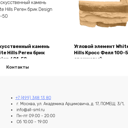
В корзину
кусственный камень
Угловой элемент Whit
te Hills Реген брик
Hills Кросс Фелл 100-
В корзину
sign 691-50
оранжевый
50,00
₽
2150,00
₽
Контакты
+7 (499) 348 13 80
г. Москва, ул. Академика Арцимовича, д. 17, ПОМЕЩ. 3/1,
info@all-sml.ru
Пн-пт 09:00 - 20:00
Сб 10:00 - 19:00