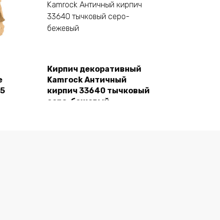
В корзину
Кирпич декоративный
e
Kamrock Античный
55
кирпич 33640 тычковый
серо-бежевый
1480,00
₽