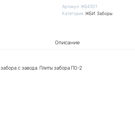
забора
Артикул:
ЖБ4301
ПО-2
Категория:
ЖБИ
,
Заборы
(Рязанский
завод
ЖБИ
№2)
Описание
забора с завода. Плиты забора ПО-2