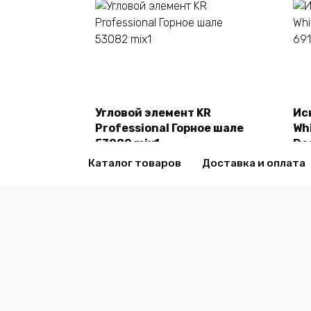
В корзину
Угловой элемент KR
Ис
Professional Горное шале
Whi
53082 mix1
De
2470,00
₽
24
Каталог товаров
Доставка и оплата