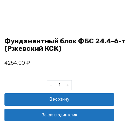
Фундаментный блок ФБС 24.4-6-т
(Ржевский КСК)
4254,00
₽
Количество
товара
Фундаментный
В корзину
блок
ФБС
24.4-
Заказ в один клик
6-
т
(Ржевский