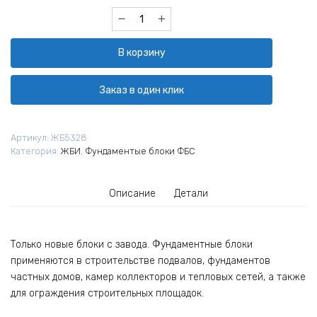
Количество
товара
Фундаментный
В корзину
блок
ФБС
24.5-
Заказ в один клик
6
(Ивантеевский
ЖБК)
Артикул:
ЖБ5328
Категория:
ЖБИ
,
Фундаментые блоки ФБС
Описание
Детали
Только новые блоки с завода. Фундаментные блоки
применяются в строительстве подвалов, фундаментов
частных домов, камер коллекторов и тепловых сетей, а также
для ограждения строительных площадок.