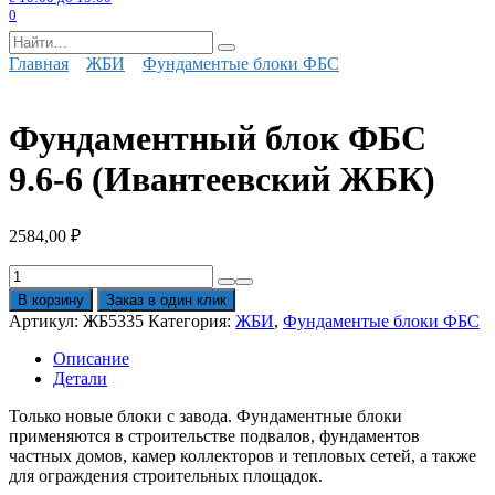
0
Search
for:
Главная
ЖБИ
Фундаментые блоки ФБС
Фундаментный блок ФБС
9.6-6 (Ивантеевский ЖБК)
2584,00
₽
Количество
товара
В корзину
Заказ в один клик
Фундаментный
Артикул:
ЖБ5335
Категория:
ЖБИ
,
Фундаментые блоки ФБС
блок
ФБС
Описание
9.6-
Детали
6
(Ивантеевский
Только новые блоки с завода. Фундаментные блоки
ЖБК)
применяются в строительстве подвалов, фундаментов
частных домов, камер коллекторов и тепловых сетей, а также
для ограждения строительных площадок.