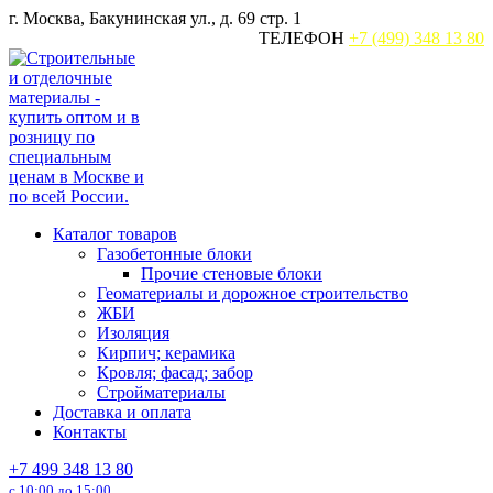
Перейти
г. Москва, Бакунинская ул., д. 69 стр. 1
к
ТЕЛЕФОН
+7 (499) 348 13 80
содержанию
Каталог товаров
Газобетонные блоки
Прочие стеновые блоки
Геоматериалы и дорожное строительство
ЖБИ
Изоляция
Кирпич; керамика
Кровля; фасад; забор
Стройматериалы
Доставка и оплата
Контакты
+7 499 348 13 80
с 10:00 до 15:00