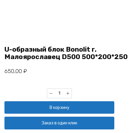
U-образный блок Bonolit г.
Малоярославец D500 500*200*250
650,00
₽
Количество
товара
U-
В корзину
образный
блок
Bonolit
Заказ в один клик
г.