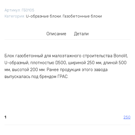
Малоярославец
D500
Артикул:
ГБ0105
500*200*250
Категория:
U-образные блоки
,
Газобетонные блоки
Описание
Детали
Блок газобетонный для малоэтажного строительства Bonolit,
U-образный, плотностью D500, шириной 250 мм, длиной 500
мм, высотой 200 мм. Ранее продукция этого завода
выпускалась под брендом ГРАС.
1
250