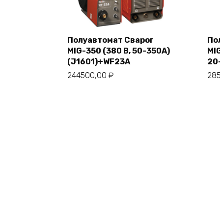
Полуавтомат Сварог
По
MIG-350 (380 В, 50-350А)
MI
В корзину
(J1601)+WF23A
20
244500,00
₽
28