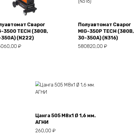
В корзину
луавтомат Сварог
Полуавтомат Сварог
G-3500 TECH (380В,
MIG-350P TECH (380В,
В корзину
-350А) (N222)
30-350А) (N316)
5060,00
₽
580820,00
₽
В корзину
Цанга 505 М8х1 Ø 1,6 мм.
АГНИ
260,00
₽