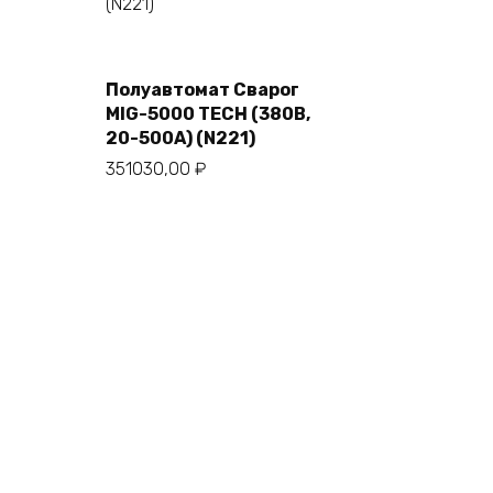
В корзину
Полуавтомат Сварог
MIG-5000 TECH (380В,
20-500А) (N221)
351030,00
₽