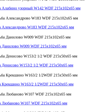
ба Алабино узорный W142 WDF 215х102х65 мм
а Александрово W183 WDF 215х102х65 мм
ба Данилово W009 WDF 215х102х65 мм
а Денисово W153/2 1/2 WDF 215х50х65 мм
а Крекшино W163/2 1/2WDF 215х50х65 мм
ба Любаново W107 WDF 215х102х65 мм