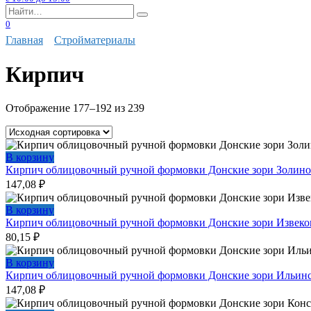
Search
for:
0
Главная
Стройматериалы
Кирпич
Отображение 177–192 из 239
В корзину
Кирпич облицовочный ручной формовки Донские зори Золин
147,08
₽
В корзину
Кирпич облицовочный ручной формовки Донские зори Извеко
80,15
₽
В корзину
Кирпич облицовочный ручной формовки Донские зори Ильин
147,08
₽