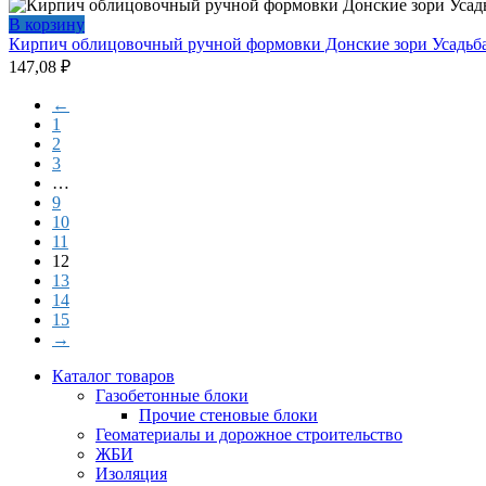
В корзину
Кирпич облицовочный ручной формовки Донские зори Усадь
147,08
₽
←
1
2
3
…
9
10
11
12
13
14
15
→
Каталог товаров
Газобетонные блоки
Прочие стеновые блоки
Геоматериалы и дорожное строительство
ЖБИ
Изоляция