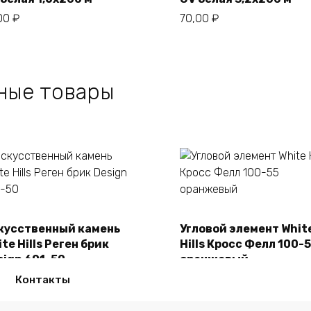
,00
₽
70,00
₽
ные товары
кусственный камень
Угловой элемент Whit
В корзину
В корзину
te Hills Реген брик
Hills Кросс Фелл 100-
sign 691-50
оранжевый
50,00
₽
2150,00
₽
Контакты