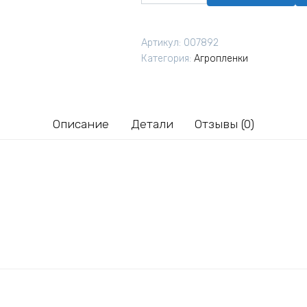
товара
Агропленка
Агротекс
Артикул:
007892
60
Категория:
Агропленки
UV
черная
3,2х10
м
Описание
Детали
Отзывы (0)