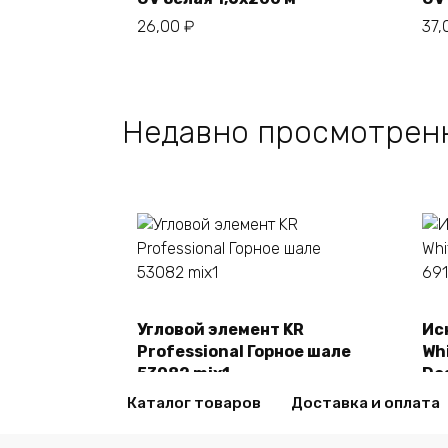
26,00
₽
37
Недавно просмотрен
Угловой элемент KR
Ис
В корзину
Professional Горное шале
Whi
53082 mix1
De
2470,00
₽
24
Каталог товаров
Доставка и оплата