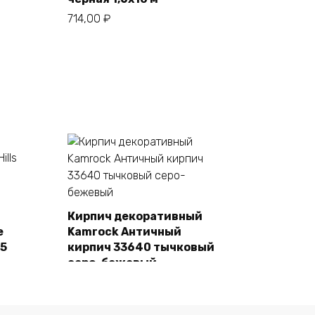
714,00
₽
Кирпич декоративный
e
Kamrock Античный
В корзину
55
кирпич 33640 тычковый
серо-бежевый
1480,00
₽