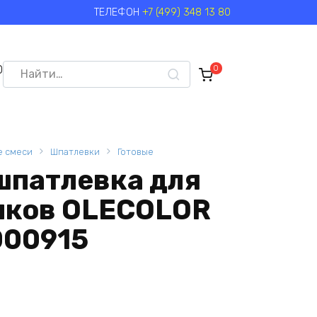
ТЕЛЕФОН
+7 (499) 348 13 80
Search
0
0
for:
е смеси
Шпатлевки
Готовые
шпатлевка для
олков OLECOLOR
000915