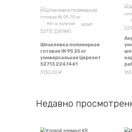
Нет в наличии
Ак
Шпаклевка полимерная
ун
готовая IN 95 25 кг
шп
универсальная Церезит
на
52713 2247441
ра
3130,00
₽
16
Недавно просмотрен