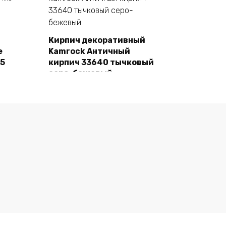
Кирпич декоративный
e
Kamrock Античный
В корзину
55
кирпич 33640 тычковый
серо-бежевый
1480,00
₽