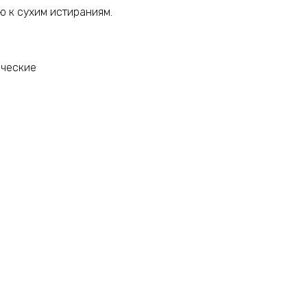
ю к сухим истираниям.
ические