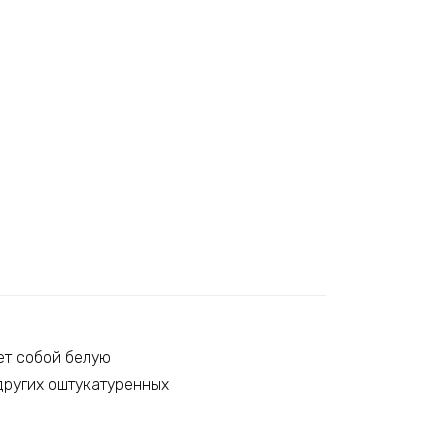
ет собой белую
других оштукатуренных