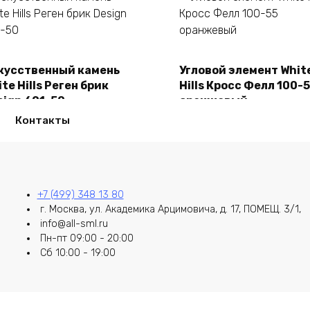
кусственный камень
Угловой элемент Whit
В корзину
В корзину
te Hills Реген брик
Hills Кросс Фелл 100-
sign 691-50
оранжевый
50,00
₽
2150,00
₽
Контакты
+7 (499) 348 13 80
г. Москва, ул. Академика Арцимовича, д. 17, ПОМЕЩ. 3/1,
info@all-sml.ru
Пн-пт 09:00 - 20:00
Сб 10:00 - 19:00