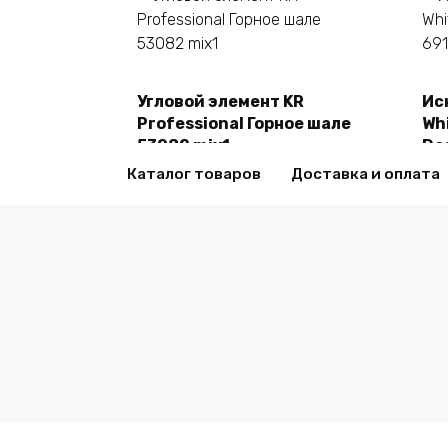
Угловой элемент KR
Ис
В корзину
Professional Горное шале
Whi
53082 mix1
De
2470,00
₽
24
Каталог товаров
Доставка и оплата