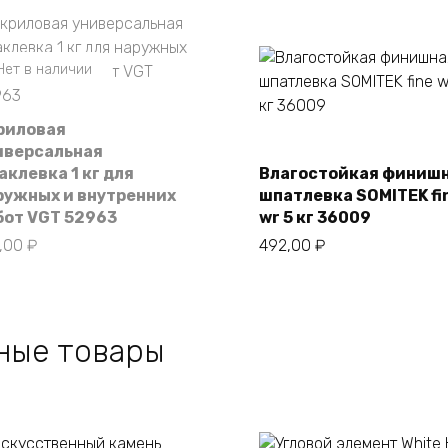
Нет в наличии
риловая
иверсальная
аклевка 1 кг для
Влагостойкая финиш
В корзину
ружных и внутренних
шпатлевка SOMITEK fi
бот VGT 52963
wr 5 кг 36009
5,00
₽
492,00
₽
ные товары