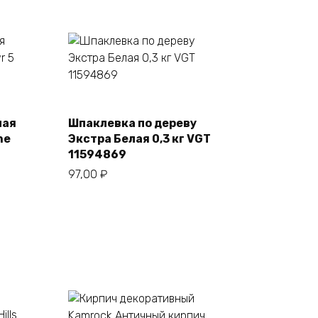
ная
Шпаклевка по дереву
В корзину
ne
Экстра Белая 0,3 кг VGT
11594869
97,00
₽