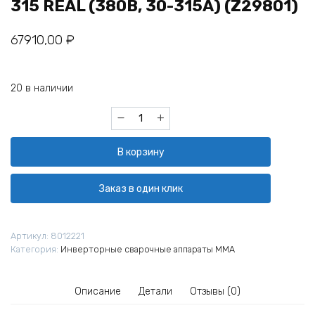
315 REAL (380В, 30-315А) (Z29801)
67910,00
₽
20 в наличии
Количество
товара
Аппарат
В корзину
инверторный
Сварог
ARC-
Заказ в один клик
315
REAL
(380В,
Артикул:
8012221
30-
Категория:
Инверторные сварочные аппараты MMA
315А)
(Z29801)
Описание
Детали
Отзывы (0)