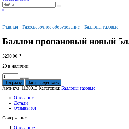
Search
for:
0
Главная
Газосварочное оборудование
Баллоны газовые
Баллон пропановый новый 5л.
3290,00
₽
20 в наличии
Количество
товара
В корзину
Заказ в один клик
Баллон
Артикул:
1130013
Категория:
Баллоны газовые
пропановый
новый
Описание
5л.
Детали
с
Отзывы (0)
ВБ-2
Содержание
Описание: