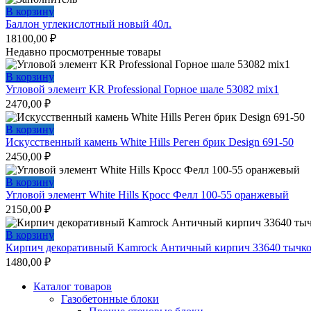
В корзину
Баллон углекислотный новый 40л.
18100,00
₽
Недавно просмотренные товары
В корзину
Угловой элемент KR Professional Горное шале 53082 mix1
2470,00
₽
В корзину
Искусственный камень White Hills Реген брик Design 691-50
2450,00
₽
В корзину
Угловой элемент White Hills Кросс Фелл 100-55 оранжевый
2150,00
₽
В корзину
Кирпич декоративный Kamrock Античный кирпич 33640 тычк
1480,00
₽
Каталог товаров
Газобетонные блоки