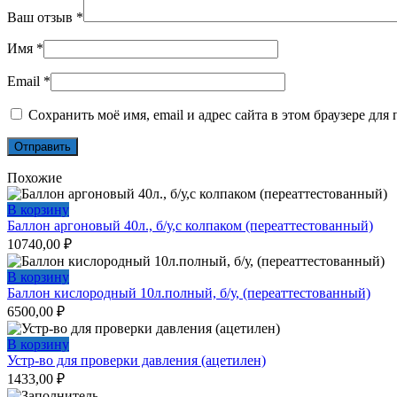
Ваш отзыв
*
Имя
*
Email
*
Сохранить моё имя, email и адрес сайта в этом браузере д
Похожие
В корзину
Баллон аргоновый 40л., б/у,с колпаком (переаттестованный)
10740,00
₽
В корзину
Баллон кислородный 10л.полный, б/у, (переаттестованный)
6500,00
₽
В корзину
Устр-во для проверки давления (ацетилен)
1433,00
₽