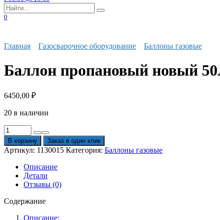
Search
for:
0
Главная
Газосварочное оборудование
Баллоны газовые
Баллон пропановый новый 50
6450,00
₽
20 в наличии
Количество
товара
В корзину
Заказ в один клик
Баллон
Артикул:
1130015
Категория:
Баллоны газовые
пропановый
новый
Описание
50л.
Детали
Отзывы (0)
Содержание
Описание: