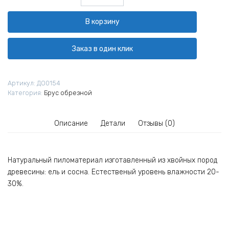
товара
Брусок
В корзину
обрезной
40х40х3000
ГОСТ
Заказ в один клик
Ивантеевка
1-
й
Артикул:
ДО0154
сорт
Категория:
Брус обрезной
Описание
Детали
Отзывы (0)
Натуральный пиломатериал изготавленный из хвойных пород
древесины: ель и сосна. Естественый уровень влажности 20-
30%.