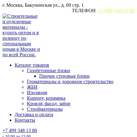
Перейти
г. Москва, Бакунинская ул., д. 69 стр. 1
к
ТЕЛЕФОН
+7 (499) 348 13 80
содержанию
Каталог товаров
Газобетонные блоки
Прочие стеновые блоки
Геоматериалы и дорожное строительство
ЖБИ
Изоляция
Кирпич; керамика
Кровля; фасад; забор
Стройматериалы
Доставка и оплата
Контакты
+7 499 348 13 80
с 10:00 до 15:00