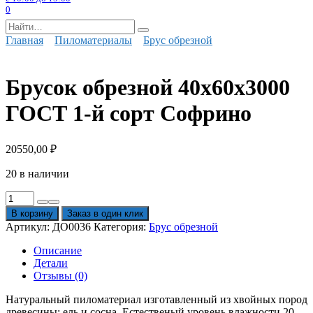
0
Search
for:
Главная
Пиломатериалы
Брус обрезной
Брусок обрезной 40х60х3000
ГОСТ 1-й сорт Софрино
20550,00
₽
20 в наличии
Количество
товара
В корзину
Заказ в один клик
Брусок
Артикул:
ДО0036
Категория:
Брус обрезной
обрезной
40х60х3000
Описание
ГОСТ
Детали
1-
Отзывы (0)
й
сорт
Натуральный пиломатериал изготавленный из хвойных пород
Софрино
древесины: ель и сосна. Естественый уровень влажности 20-