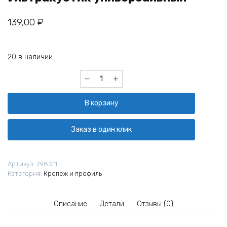
139,00
₽
20 в наличии
Количество
товара
Виброизоляционный
В корзину
подвес
Ультракустик
универсальный
Заказ в один клик
Артикул:
298311
Категория:
Крепеж и профиль
Описание
Детали
Отзывы (0)