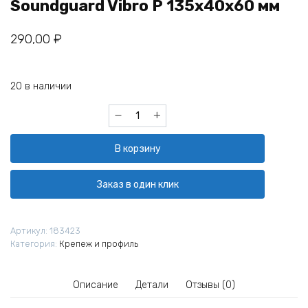
Soundguard Vibro Р 135x40x60 мм
290,00
₽
20 в наличии
Количество
товара
Виброподвес
В корзину
универсальный
Soundguard
Vibro
Заказ в один клик
Р
135x40x60
мм
Артикул:
183423
Категория:
Крепеж и профиль
Описание
Детали
Отзывы (0)