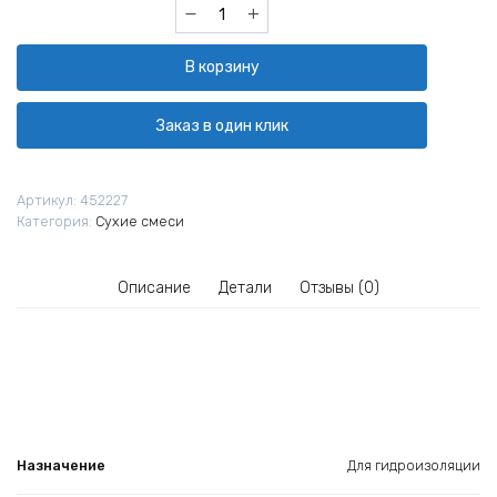
Количество
товара
Гидроизоляция
В корзину
шовный
состав
Основит
Заказ в один клик
Акваскрин
НС66
4
Артикул:
452227
кг
Категория:
Сухие смеси
Описание
Детали
Отзывы (0)
Назначение
Для гидроизоляции