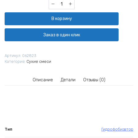
Количество
товара
Гидрофобизатор
В корзину
Типром
У
глубокого
Заказ в один клик
проникновения
5
л
Артикул:
062823
Категория:
Сухие смеси
Описание
Детали
Отзывы (0)
Тип
Гидрофобизатор