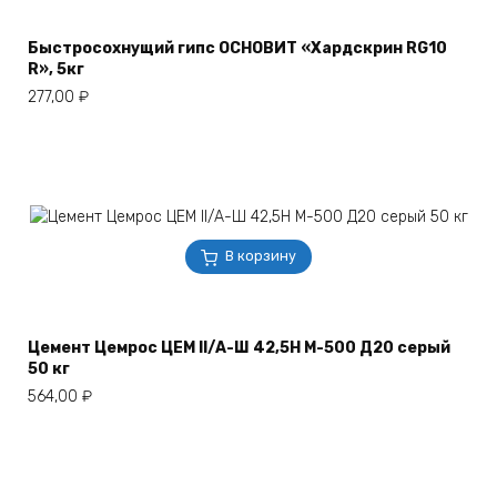
Быстросохнущий гипс ОСНОВИТ «Хардскрин RG10
R», 5кг
277,00
₽
В корзину
Цемент Цемрос ЦЕМ II/А-Ш 42,5Н М-500 Д20 серый
50 кг
564,00
₽