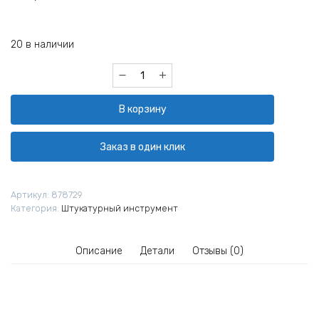
20 в наличии
Количество
товара
Гладилка
В корзину
зубчатая
Biber
35315
Заказ в один клик
270х130
мм
зуб
Артикул:
878729
10х10
Категория:
Штукатурный инструмент
мм
Описание
Детали
Отзывы (0)